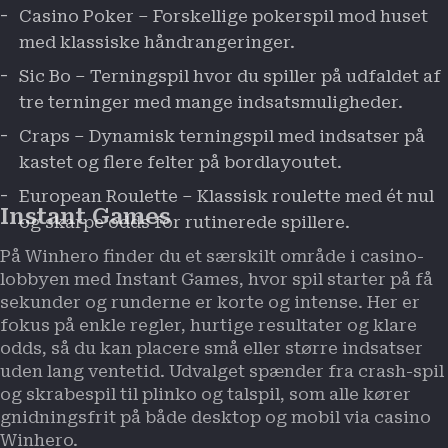
Casino Poker – Forskellige pokerspil mod huset
med klassiske håndrangeringer.
Sic Bo – Terningspil hvor du spiller på udfaldet af
tre terninger med mange indsatsmuligheder.
Craps – Dynamisk terningspil med indsatser på
kastet og flere felter på bordlayoutet.
European Roulette – Klassisk roulette med ét nul
Instant Games
og skarpe odds for rutinerede spillere.
På Winhero finder du et særskilt område i casino-
lobbyen med Instant Games, hvor spil starter på få
sekunder og runderne er korte og intense. Her er
fokus på enkle regler, hurtige resultater og klare
odds, så du kan placere små eller større indsatser
uden lang ventetid. Udvalget spænder fra crash-spil
og skrabespil til plinko og talspil, som alle kører
gnidningsfrit på både desktop og mobil via casino
Winhero.