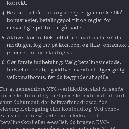
korrekt.
Bekræft vilkår: Læs og accepter generelle vilkår,
bonusregler, betalingspolitik og regler for
ansvarligt spil, før du går videre.
Aktiver konto: Bekræft din e-mail via linket du
modtager, log ind på kontoen, og tilføj om ønsket
grænser for indskud og spil.
Gør første indbetaling: Vælg betalingsmetode,
indsæt et beløb, og aktiver eventuel tilgængelig
velkomstbonus, før du begynder at spille.
For at gennemføre KYC-verifikation skal du sende
kopi eller foto af gyldigt pas eller nationalt id-kort
samt dokument, der bekræfter adresse, for
eksempel elregning eller kontoudtog. Ved behov
kan support også bede om billede af det
betalingskort eller e-wallet, du bruger. KYC-
processen gennemgås normalt inden for 24–48